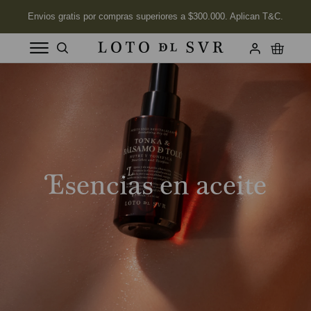
Términos más buscados
1
.
Vela
2
.
Labios
3
.
Jabon
Esencias en aceite
4
.
Velas
5
.
Aceite
6
.
Kits
7
.
Jabón Cuerpo
8
.
Desodorante
9
.
Mimosa