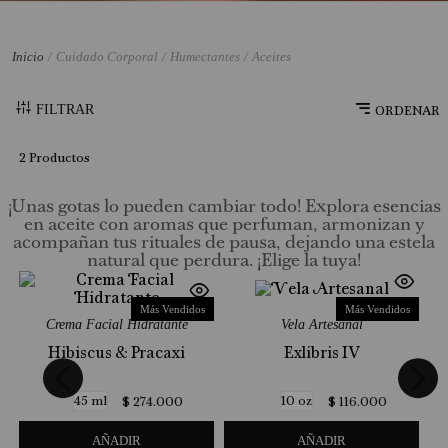
10
.
Jabon Liquido
Cuidado Corporal
Humectantes
Aceites
FILTRAR
2
Productos
¡Unas gotas lo pueden cambiar todo! Explora esencias
en aceite con aromas que perfuman, armonizan y
acompañan tus rituales de pausa, dejando una estela
natural que perdura. ¡Elige la tuya!
Más Vendidos
Más Vendidos
Crema Facial Hidratante
Vela Artesanal
Hibiscus & Pracaxi
Exlibris IV
45 ml
10 oz
$
274
.
000
$
116
.
000
AÑADIR
AÑADIR