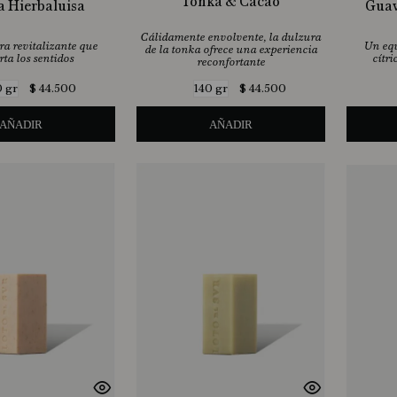
Tonka & Cacao
a Hierbaluisa
Guav
Cálidamente envolvente, la dulzura
ra revitalizante que
Un equ
de la tonka ofrece una experiencia
rta los sentidos
cítri
reconfortante
$
44
.
500
$
44
.
500
0 gr
140 gr
AÑADIR
AÑADIR