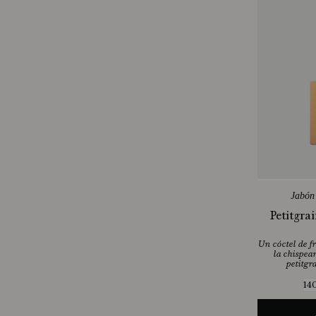
Jabón 
Petitgra
Un cóctel de f
la chispea
petitgr
14