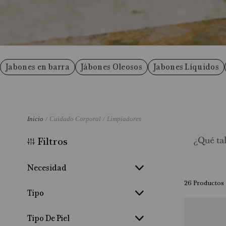
Jabones en barra
Jábones Oleosos
Jabones Líquidos
Cuidado Corporal
Limpiadores
Filtros
¿Qué ta
Necesidad
26
Productos
Hidrata
(
5
)
Tipo
Limpia
(
10
)
Corporal
(
1
)
Corporal
(
1
)
Tipo De Piel