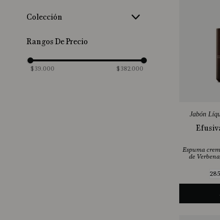
Normal
(
9
)
Colección
Seca
(
5
)
Citrus Paradisi
(
1
)
Sensible
(
3
)
Rangos De Precio
Mimosa Y Tangerina
(
3
)
Mixta
(
3
)
Ron De Bahía
(
1
)
$ 39.000
$ 382.000
Verbena De Argentina
(
2
)
Jabón Líq
Efusiv
Espuma cremo
de Verbena
285