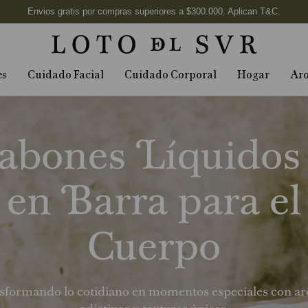
es
Cuidado Facial
Cuidado Corporal
Hogar
Ar
abones Líquidos
en Barra para el
Cuerpo
sformando lo cotidiano en momentos especiales con a