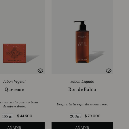
Jabón Vegetal
Jabón Líquido
Quereme
Ron de Bahía
un encanto que no pasa
Despierta tu espíritu aventurero
desapercibido.
$
44
.
500
$
79
.
000
165 gr
200gr
AÑADIR
AÑADIR