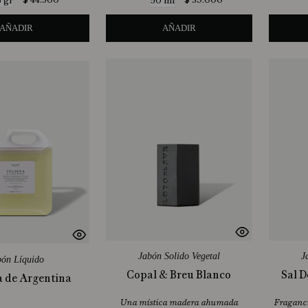
$
44
.
500
$
39
.
000
5 gr
50 ml
AÑADIR
AÑADIR
Jabón Solido Vegetal
J
bón Líquido
Copal & Breu Blanco
Sal 
 de Argentina
Una mística madera ahumada
Fraganci