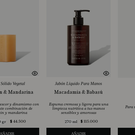
Sólido Vegetal
Jabón Líquido Para Manos
in & Mandarina
Macadamia & Babasú
rescor y dinamismo con
Espuma cremosa y ligera para una
Para 
nte combinación de
limpieza nutritiva a tus manos
ain y mandarina
sensibles y amorosas
$
44
.
500
$
115
.
000
0 gr
270 ml
AÑADIR
AÑADIR