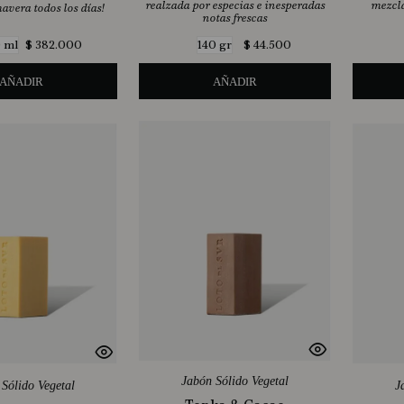
realzada por especias e inesperadas
mezcla
mavera todos los días!
notas frescas
$
382
.
000
$
44
.
500
 ml
140 gr
AÑADIR
AÑADIR
Jabón Sólido Vegetal
Sólido Vegetal
J