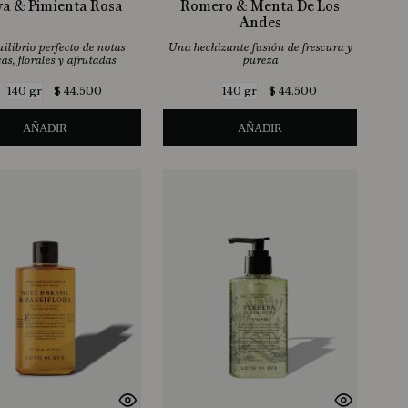
a & Pimienta Rosa
Romero & Menta De Los
Andes
ilibrio perfecto de notas
Una hechizante fusión de frescura y
cas, florales y afrutadas
pureza
$
44
.
500
$
44
.
500
140 gr
140 gr
AÑADIR
AÑADIR