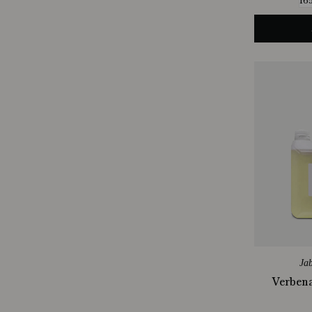
16
Ja
Verbena