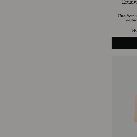
Efusiv
Una frescu
despie
14