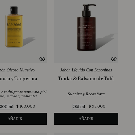
bón Oleoso Nutritivo
Jabón Líquido Con Saponinas
osa y Tangerina
Tonka & Bálsamo de Tolú
o e indulgente para una piel
Suaviza y Reconforta
ia, sedosa y radiante!
$
160
.
000
$
95
.
000
300 ml
285 ml
AÑADIR
AÑADIR