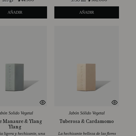
$
44
.
500
$
382
.
000
165 gr
3750 ml
AÑADIR
AÑADIR
abón Solido Vegetal
Jabón Sólido Vegetal
De Manaure & Ylang
Tuberosa & Cardamomo
Ylang
a ligera y hechizante, una
La hechizante belleza de las flores