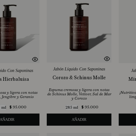
Jabón Líquido Con Saponinas
uido Con Saponinas
Ja
Corozo & Schinus Molle
a Hierbaluisa
Mim
Espuma cremosa y ligera con notas
sa y ligera con notas
¡Nutritiv
de Schinus Molle, Vetiver, Sal de Mar
, Jengibre y Geranio
limp
y Corozo
$
95
.
000
$
95
.
000
 ml
285 ml
AÑADIR
AÑADIR