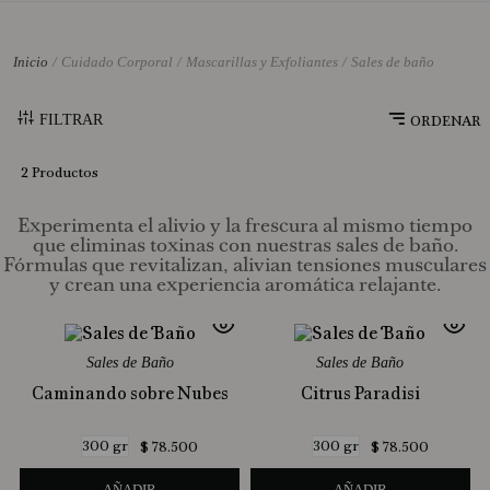
10
.
Jabon Liquido
Cuidado Corporal
Mascarillas y Exfoliantes
Sales de baño
FILTRAR
2
Productos
Experimenta el alivio y la frescura al mismo tiempo
que eliminas toxinas con nuestras sales de baño.
Fórmulas que revitalizan, alivian tensiones musculares
y crean una experiencia aromática relajante.
Sales de Baño
Sales de Baño
Caminando sobre Nubes
Citrus Paradisi
300 gr
300 gr
$
78
.
500
$
78
.
500
AÑADIR
AÑADIR