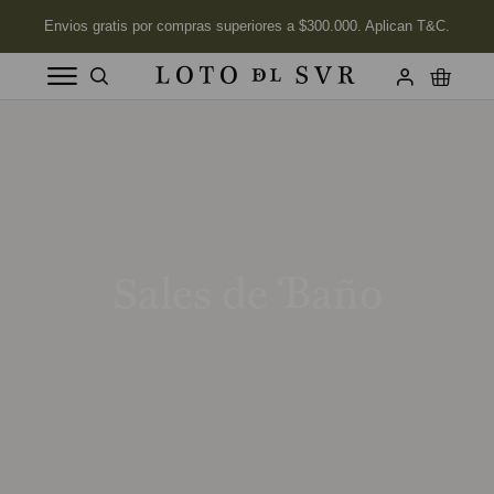
Términos más buscados
1
.
Vela
2
.
Labios
3
.
Jabon
Sales de Baño
4
.
Velas
5
.
Aceite
6
.
Kits
7
.
Jabón Cuerpo
8
.
Desodorante
9
.
Mimosa