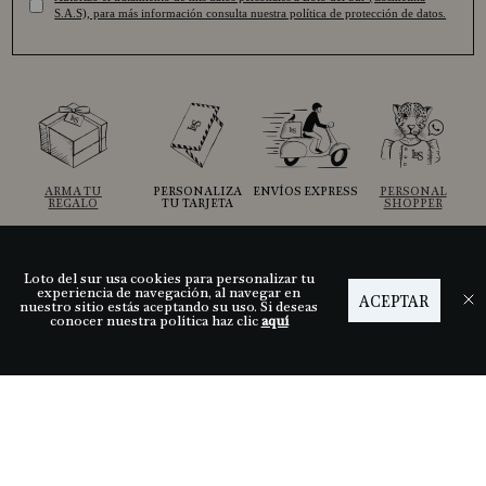
S.A.S), para más información consulta nuestra política de protección de datos.
ARMA TU
PERSONALIZA
ENVÍOS EXPRESS
PERSONAL
REGALO
TU TARJETA
SHOPPER
Loto del sur usa cookies para personalizar tu
Ayuda
experiencia de navegación, al navegar en
ACEPTAR
nuestro sitio estás aceptando su uso. Si deseas
conocer nuestra política haz clic
aquí
Descubre LDS
Nuestras tiendas
Términos y condiciones
Síguenos