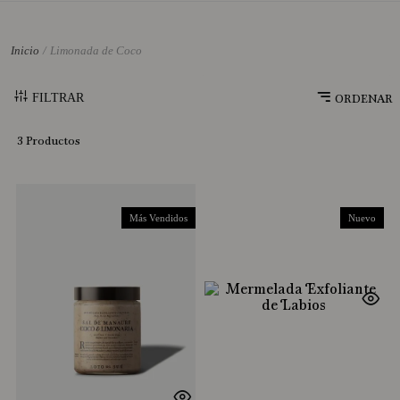
10
.
Perfume
Limonada de Coco
FILTRAR
3
Productos
Más Vendidos
Nuevo
Nuevo