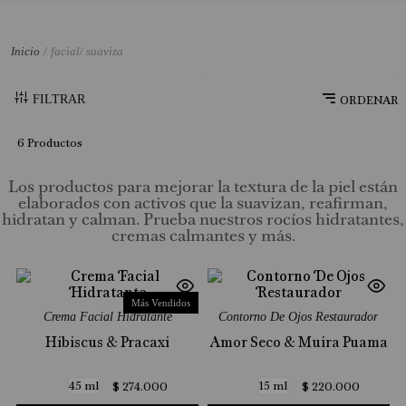
10
.
Mimosa
facial/ suaviza
FILTRAR
6
Productos
Los productos para mejorar la textura de la piel están
elaborados con activos que la suavizan, reafirman,
hidratan y calman. Prueba nuestros rocíos hidratantes,
cremas calmantes y más.
Más Vendidos
Crema Facial Hidratante
Contorno De Ojos Restaurador
Hibiscus & Pracaxi
Amor Seco & Muira Puama
45 ml
15 ml
$
274
.
000
$
220
.
000