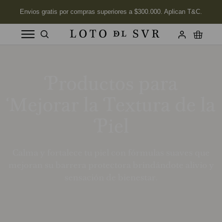
Términos más buscados
1
.
Productos para
Vela
2
.
Jabon
Mejorar la Textura de la
3
.
Labios
Piel
4
.
Velas
5
.
Aceite
Calma y fortalece tu piel con fórmulas suaves que
6
.
Jabón Cuerpo
mejoran su barrera protectora brindándote alivio y
sensación de bienestar.
7
.
Kits
8
.
Tonka
9
.
Desodorante