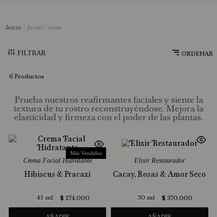
10
.
Jabon Liquido
facial / tensa
FILTRAR
6
Productos
Prueba nuestros reafirmantes faciales y siente la
textura de tu rostro reconstruyéndose. Mejora la
elasticidad y firmeza con el poder de las plantas.
Más Vendidos
Crema Facial Hidratante
Elixir Restaurador
Hibiscus & Pracaxi
Cacay, Rosas & Amor Seco
45 ml
30 ml
$
274
.
000
$
370
.
000
AÑADIR
AÑADIR