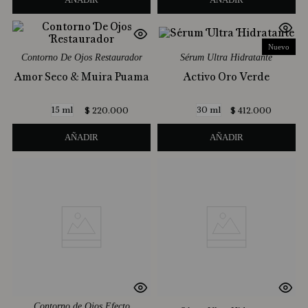
Nuevo
Nuevo
Contorno De Ojos Restaurador
Sérum Ultra Hidratante
Amor Seco & Muira Puama
Activo Oro Verde
15 ml
30 ml
$
220
.
000
$
412
.
000
AÑADIR
AÑADIR
Contorno de Ojos Efecto