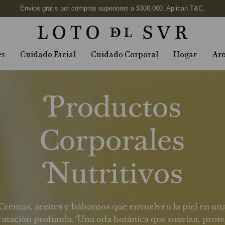
es
Cuidado Facial
Cuidado Corporal
Hogar
Ar
Productos
Corporales
Nutritivos
Cremas, aceites y bálsamos que envuelven la piel en un
ratación profunda. Una oda botánica que suaviza, prote