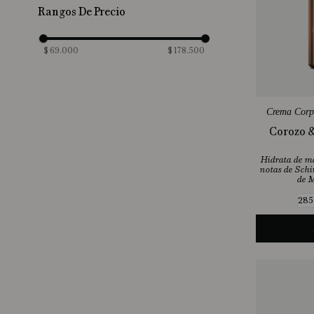
Normal
(
1
)
Rangos De Precio
Seca
(
1
)
Sensible
(
1
)
$ 69.000
$ 178.500
Mixta
(
1
)
Crema Corp
Corozo &
Hidrata de m
notas de Schi
de M
285