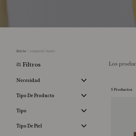
corporal /nutre
Filtros
Los product
Necesidad
5
Productos
Hidrata
(
1
)
Calma
(
1
)
Humectantes
(
3
)
Cuida tus pies
(
1
)
Tipo
Cuidado de Pies
(
1
)
Corporal
(
1
)
Cuidado de Manos
(
1
)
Tipo De Piel