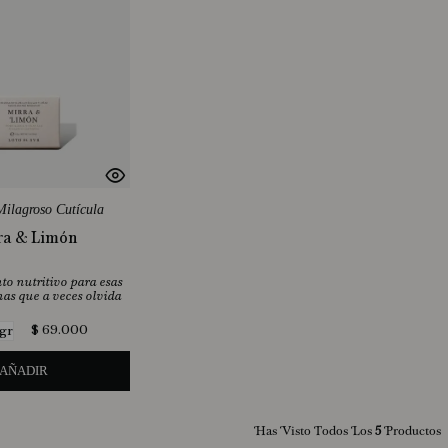
ilagroso Cutícula
ra & Limón
to nutritivo para esas
as que a veces olvida
$
69
.
000
 gr
AÑADIR
Has Visto Todos Los
5
Productos