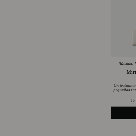
Bálsamo M
Mir
Un tratamien
pequeñas zon
15