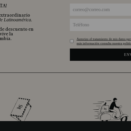
TA!
extraordinario
 de Latinoamérica.
 de descuento en
vive la
ombia.
Autorizo el tratamiento de mis datos pe
más información consulta nuestra politíc
EN