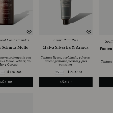
oral Con Ceramidas
Crema Para Pies
Souff
 Schinus Molle
Malva Silvestre & Árnica
Pimien
anera prolongada con
Textura ligera, acolchada, y fresca,
nus Molle, Vetiver, Sal
descongestiona piernas y pies
Textura 
ar y Corozo.
cansados
$
125
.
000
$
89
.
000
 ml
75 ml
AÑADIR
AÑADIR