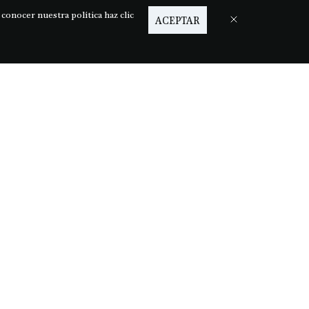
MBIA
PERSONAL SHOPPER
 conocer nuestra política haz clic
ACEPTAR
Medios de pago
14 | 312 6852093