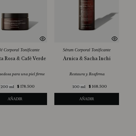
lé Corporal Tonificante
Sérum Corporal Tonificante
ta Rosa & Café Verde
Árnica & Sacha Inchi
sedosa para una piel firme
Restaura y Reafirma
$
178
.
500
$
168
.
500
200 ml
100 ml
AÑADIR
AÑADIR