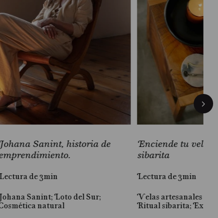
Johana Sanint, historia de
Enciende tu vela 
emprendimiento.
sibarita
Lectura de 3min
Lectura de 3min
Johana Sanint; Loto del Sur;
Velas artesanales Loto
Cosmética natural
Ritual sibarita; Experi