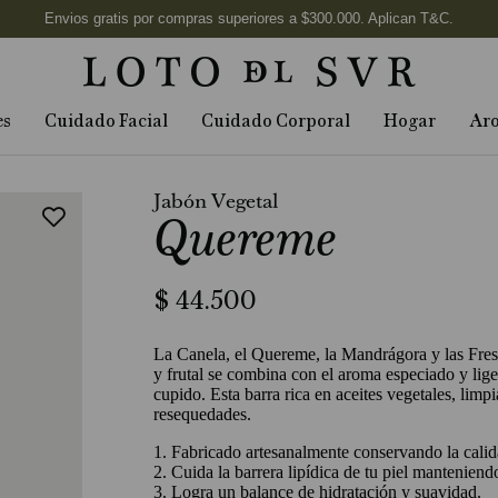
es
Cuidado Facial
Cuidado Corporal
Hogar
Ar
Jabón Vegetal
Quereme
$
44
.
500
La Canela, el Quereme, la Mandrágora y las Fres
y frutal se combina con el aroma especiado y lige
cupido. Esta barra rica en aceites vegetales, limpi
resequedades.
1. Fabricado artesanalmente conservando la calid
2. Cuida la barrera lipídica de tu piel manteniendo
3. Logra un balance de hidratación y suavidad.