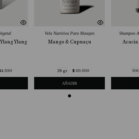
egetal
Vela Nutritiva Para Masajes
Shampoo A
Ylang Ylang
Mango & Cupuaçu
Acacia
44
.
500
$
69
.
500
28 gr
500
R
AÑADIR