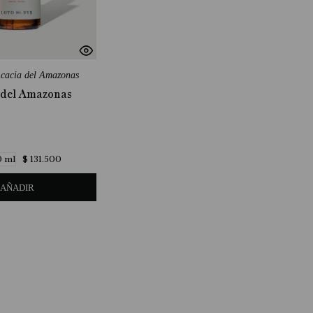
cacia del Amazonas
 del Amazonas
$
131
.
500
 ml
AÑADIR