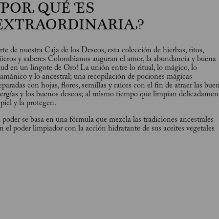
¿POR QUÉ ES
EXTRAORDINARIA?
rte de nuestra Caja de los Deseos, esta colección de hierbas, ritos,
üeros y saberes Colombianos auguran el amor, la abundancia y buena
lud en un lingote de Oro! La unión entre lo ritual, lo mágico, lo
amánico y lo ancestral; una recopilación de pociones mágicas
eparadas con hojas, flores, semillas y raíces con el fin de atraer las bue
ergías y los buenos deseos; al mismo tiempo que limpian delicadamen
 piel y la protegen.
 poder se basa en una fórmula que mezcla las tradiciones ancestrales
n el poder limpiador con la acción hidratante de sus aceites vegetales