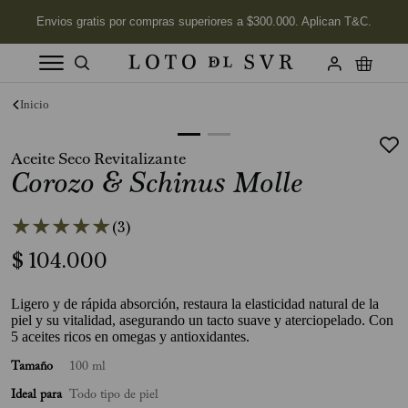
Términos más buscados
1
.
Vela
Aceite Seco Revitalizante
2
.
Corozo & Schinus Molle
Labios
3
.
Jabon
★
★
★
★
★
(
3
)
4
.
Velas
$
104
.
000
5
.
Aceite
6
.
Kits
Ligero y de rápida absorción, restaura la elasticidad natural de la
piel y su vitalidad, asegurando un tacto suave y aterciopelado. Con
7
.
Jabón Cuerpo
5 aceites ricos en omegas y antioxidantes.
8
.
Desodorante
Tamaño
100 ml
Ideal para
9
.
Todo tipo de piel
Tonka