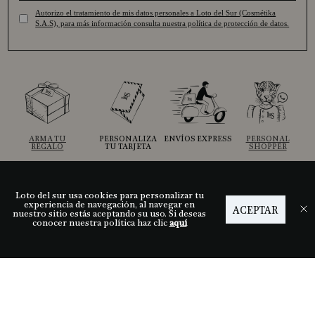
Autorizo el tratamiento de mis datos personales a Loto del Sur (Cosmétika
S.A.S), para más información consulta nuestra política de protección de datos.
ARMA TU
PERSONALIZA
ENVÍOS EXPRESS
PERSONAL
REGALO
TU TARJETA
SHOPPER
Loto del sur usa cookies para personalizar tu
Ayuda
experiencia de navegación, al navegar en
ACEPTAR
nuestro sitio estás aceptando su uso. Si deseas
conocer nuestra política haz clic
aquí
Descubre LDS
Nuestras tiendas
Términos y condiciones
Síguenos