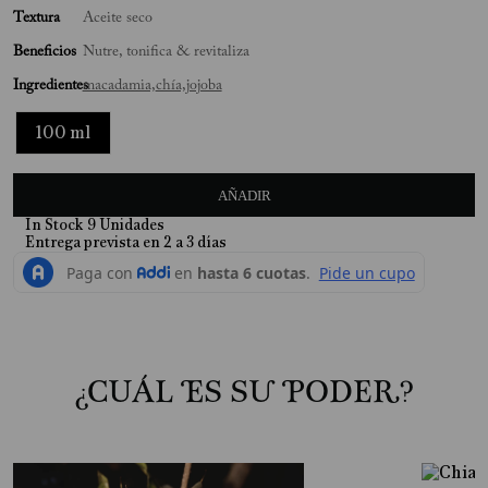
Textura
Aceite seco
10
.
Mimosa
Beneficios
Nutre, tonifica & revitaliza
Ingredientes
macadamia,
chía,
jojoba
100 ml
AÑADIR
In Stock
9
Unidades
¿CUÁL ES SU PODER?