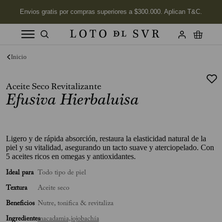
Términos más buscados
1
.
Vela
Aceite Seco Revitalizante
2
.
Efusiva Hierbaluisa
Labios
3
.
Jabon
4
.
Velas
Ligero y de rápida absorción, restaura la elasticidad natural de la
5
.
Aceite
piel y su vitalidad, asegurando un tacto suave y aterciopelado. Con
5 aceites ricos en omegas y antioxidantes.
6
.
Kits
Ideal para
Todo tipo de piel
7
.
Jabón Cuerpo
Textura
Aceite seco
8
.
Desodorante
Beneficios
Nutre, tonifica & revitaliza
9
.
Mimosa
Ingredientes
macadamia,
jojoba
chía