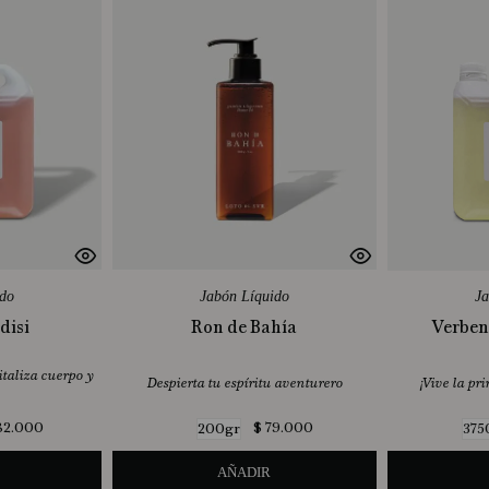
ido
Jabón Líquido
Ja
disi
Ron de Bahía
Verben
taliza cuerpo y
Despierta tu espíritu aventurero
¡Vive la pr
82
.
000
$
79
.
000
200gr
375
AÑADIR