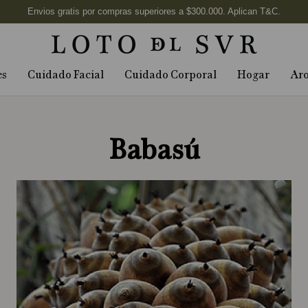
es
Cuidado Facial
Cuidado Corporal
Hogar
Ar
Babasú