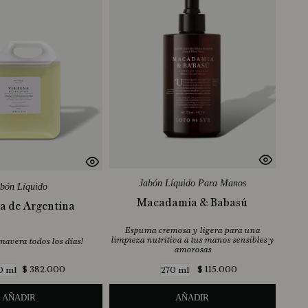
Jabón Líquido Para Manos
bón Líquido
Macadamia & Babasú
a de Argentina
Espuma cremosa y ligera para una
limpieza nutritiva a tus manos sensibles y
imavera todos los días!
amorosas
$
382
.
000
$
115
.
000
0 ml
270 ml
AÑADIR
AÑADIR