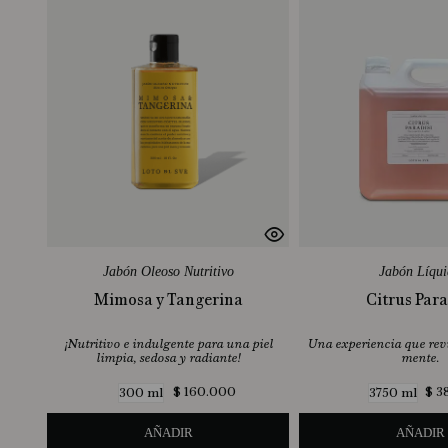
Jabón Oleoso Nutritivo
Jabón Líqu
Mimosa y Tangerina
Citrus Para
¡Nutritivo e indulgente para una piel
Una experiencia que revi
limpia, sedosa y radiante!
mente.
$
160
.
000
$
3
300 ml
3750 ml
AÑADIR
AÑADIR