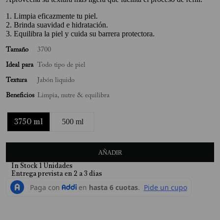
10
.
Verbena
1. Limpia eficazmente tu piel.
2. Brinda suavidad e hidratación.
3. Equilibra la piel y cuida su barrera protectora.
Tamaño
3700
Ideal para
Todo tipo de piel
Textura
Jabón liquido
Beneficios
Limpia, nutre & equilibra
3750 ml
500 ml
AÑADIR
In Stock
1
Unidades