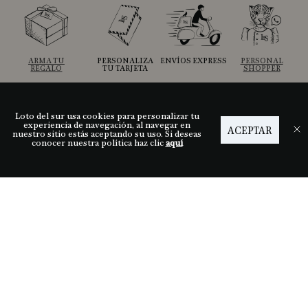
ARMA TU
PERSONALIZA
ENVÍOS EXPRESS
PERSONAL
REGALO
TU TARJETA
SHOPPER
Loto del sur usa cookies para personalizar tu
Ayuda
experiencia de navegación, al navegar en
ACEPTAR
nuestro sitio estás aceptando su uso. Si deseas
conocer nuestra política haz clic
aquí
Descubre LDS
Nuestras tiendas
Términos y condiciones
Síguenos
Medios de pago