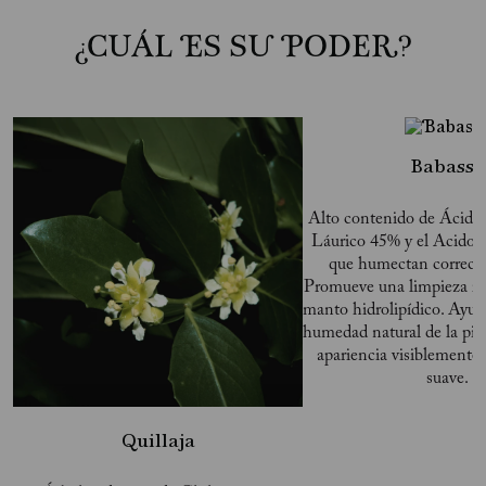
¿CUÁL ES SU PODER?
Babassú
Alto contenido de Ácidos
Láurico 45% y el Acido 
que humectan correcta
Promueve una limpieza re
manto hidrolipídico. Ayud
humedad natural de la pie
apariencia visiblemente 
suave.
Quillaja