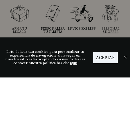
ARMA TU
PERSONALIZA
ENVÍOS EXPRESS
PERSONAL
REGALO
TU TARJETA
SHOPPER
Loto del sur usa cookies para personalizar tu
Ayuda
experiencia de navegación, al navegar en
ACEPTAR
nuestro sitio estás aceptando su uso. Si deseas
conocer nuestra política haz clic
aquí
Descubre LDS
Nuestras tiendas
Términos y condiciones
Síguenos
Medios de pago