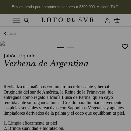
Términos más buscados
1
.
Vela
Jabón Líquido
2
.
Labios
Verbena de Argentina
3
.
Jabon
4
.
Velas
5
.
Revitaliza tus mañanas con un aroma refrescante y herbal.
Aceite
Originaria del sur de América, la Reina de la Primavera, fue
6
.
Kits
entregada como regalo a María Luisa de Parma, quien cayó
rendida ante su fragancia única. Creado para limpiar suavemente
7
.
Jabón Cuerpo
las pieles sensibles y reactivas con Saponinas Vegetales y agentes
limpiadores derivados de la palma y el coco que equilibran tu piel.
8
.
Desodorante
1. Limpia eficazmente tu piel
9
.
Mimosa
2. Brinda suavidad e hidratación.