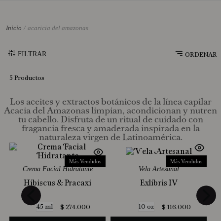
10
.
Jabon Liquido
acaricia del amazonas
FILTRAR
5
Productos
Los aceites y extractos botánicos de la línea capilar
Acacia del Amazonas limpian, acondicionan y nutren
tu cabello. Disfruta de un ritual de cuidado con
fragancia fresca y amaderada inspirada en la
naturaleza virgen de Latinoamérica.
Más Vendidos
Más Vendidos
Crema Facial Hidratante
Vela Artesanal
Hibiscus & Pracaxi
Exlibris IV
45 ml
10 oz
$
274
.
000
$
116
.
000