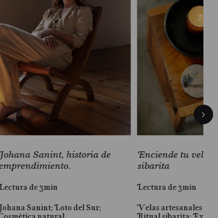
Johana Sanint, historia de
Enciende tu vela 
emprendimiento.
sibarita
Lectura de 3min
Lectura de 3min
Johana Sanint; Loto del Sur;
Velas artesanales Loto
Cosmética natural
Ritual sibarita; Experi