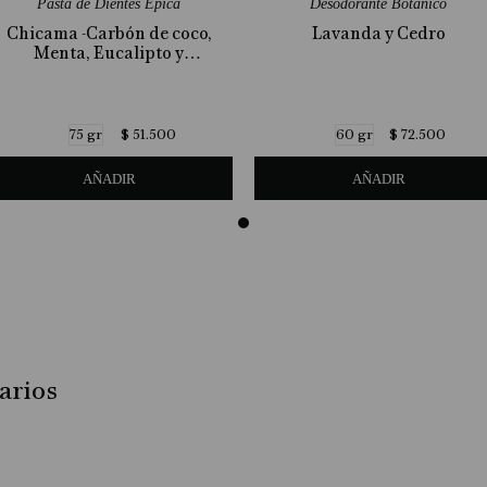
Pasta de Dientes Épica
Desodorante Botánico
Chicama -Carbón de coco,
Lavanda y Cedro
Menta, Eucalipto y
Cardamomo
$
51
.
500
$
72
.
500
75 gr
60 gr
AÑADIR
AÑADIR
arios