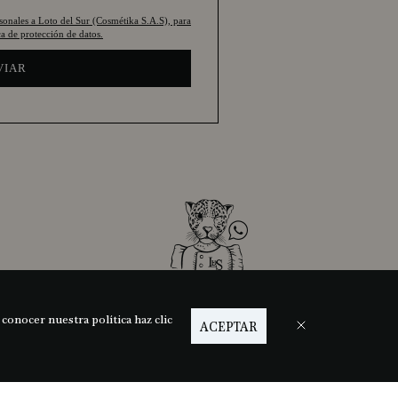
rsonales a Loto del Sur (Cosmétika S.A.S), para
a de protección de datos.
VIAR
MBIA
PERSONAL SHOPPER
 conocer nuestra política haz clic
ACEPTAR