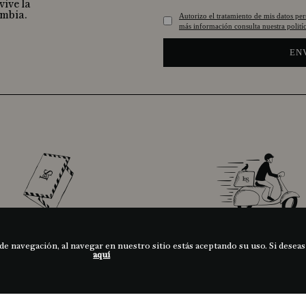
vive la
ombia.
Autorizo el tratamiento de mis datos pe
más información consulta nuestra politíc
EN
PERZONALIZA
ENVÍOS A TODA COLO
TU TARJETA
de navegación, al navegar en nuestro sitio estás aceptando su uso. Si deseas
aquí