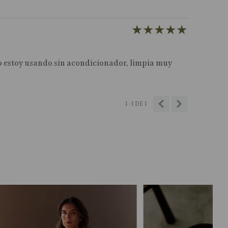
★
★
★
★
★
 estoy usando sin acondicionador, limpia muy
1 - 1
DE
1