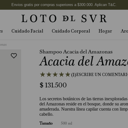
es
Cuidado Facial
Cuidado Corporal
Hogar
Ar
onas
Shampoo Acacia del Amazonas
Acacia del Amaz
★
★
★
★
★
(
1
)
$
131
.
500
Los secretos botánicos de las tierras inexplorada
del Amazonas reside en el bosque, donde su aroma 
amaderada. Nuestra línea capilar cuenta con limp
cabello.
Tamaño
500 ml