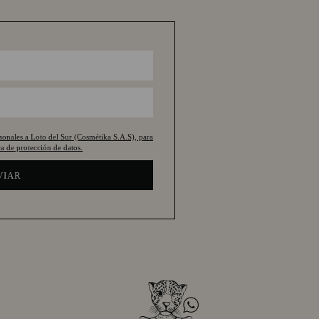
rsonales a Loto del Sur (Cosmétika S.A.S), para
a de protección de datos.
VIAR