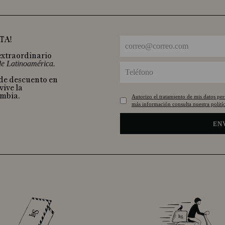
TA!
extraordinario
 de Latinoamérica.
 de descuento en
vive la
ombia.
Autorizo el tratamiento de mis datos pe
más información consulta nuestra politíc
EN