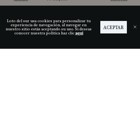
Loto del sur usa cookies para personalizar tu
Ayuda
experiencia de navegación, al navegar en
ACEPTAR
nuestro sitio estás aceptando su uso. Si deseas
conocer nuestra política haz clic
aquí
Descubre LDS
Nuestras tiendas
Términos y condiciones
Síguenos
Medios de pago