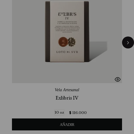
Vela Artesanal
Exlibris IV
10 oz
$
116
.
000
AÑADIR