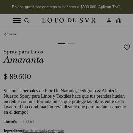
Términos más buscados
1
.
Vela
Spray para Linos
2
.
Amaranta
Jabon
3
.
Labios
$
89
.
500
4
.
Velas
5
.
Aceite
Sus notas herbales de Flor De Naranjo, Petitgrain & Almizcle.
Nuestro Spray para Linos y Textiles hace que tus prendas huelan
6
.
Kits
increíble con una fórmula única que protege las fibras entre cada
lavado. ¡Una combinación revitalizante que perdura intensamente
7
.
Jabón Cuerpo
en el tiempo!
8
.
Desodorante
Tamaño
500 ml
9
.
Mimosa
Ingredientes
flor de naranjo,
petitgrain