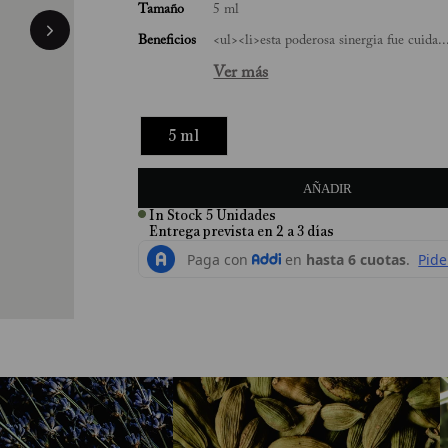
Tamaño
5 ml
Beneficios
<ul><li>esta poderosa sinergia fue cuida..
Ver más
5 ml
AÑADIR
In Stock
5
Unidades