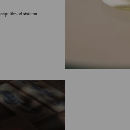
eequilibra el sistema
ios agotados, ayuda
promoviendo un