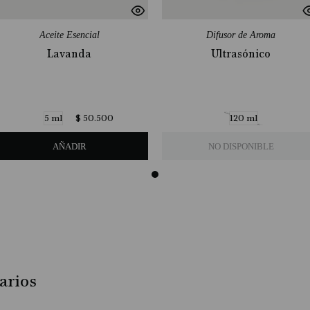
Aceite Esencial
Difusor de Aroma
Lavanda
Ultrasónico
$
50
.
500
5 ml
120 ml
AÑADIR
NO DISPONIBLE
arios