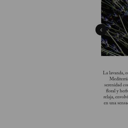
La lavanda, o
Mediterrá
serenidad co
floral y her
relaja, envol
en una sensa