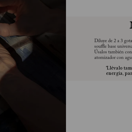
Diluye de 2 a 3 got
souffle base univers
Úsalos también con 
atomizador con agua
Llévalo tam
energía, pa