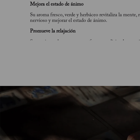
Mejora el estado de ánimo
Su aroma fresco, verde y herbáceo revitaliza la mente, r
nervioso y mejorar el estado de ánimo.
Promueve la relajación
Sus aceites calmantes y reconfortantes alivian los nerv
con la concentración mental y ayuda a la relajación, 
descanso reparador.