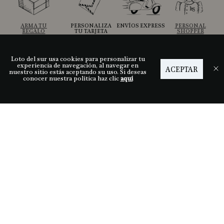
ARMA TU
PERSONALIZA
ENVÍOS EXPRESS
PERSONAL
REGALO
TU TARJETA
SHOPPER
Loto del sur usa cookies para personalizar tu
experiencia de navegación, al navegar en
ACEPTAR
Ayuda
nuestro sitio estás aceptando su uso. Si deseas
conocer nuestra política haz clic
aquí
Descubre LDS
Nuestras tiendas
Términos y condiciones
Síguenos
Medios de pago