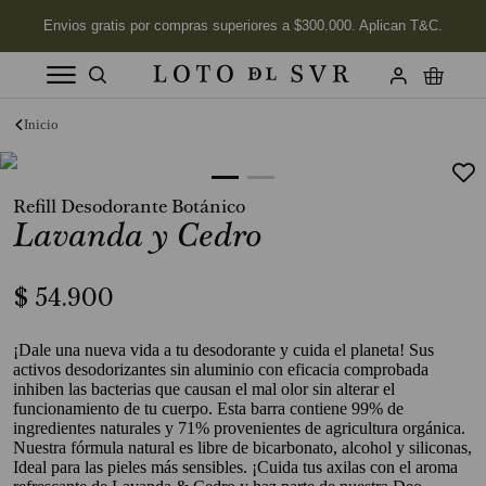
Términos más buscados
1
.
Vela
Refill Desodorante Botánico
2
.
Jabon
Lavanda y Cedro
3
.
Labios
4
.
Velas
$
54
.
900
5
.
Aceite
¡Dale una nueva vida a tu desodorante y cuida el planeta! Sus
6
.
Kits
activos desodorizantes sin aluminio con eficacia comprobada
inhiben las bacterias que causan el mal olor sin alterar el
7
.
Jabón Cuerpo
funcionamiento de tu cuerpo. Esta barra contiene 99% de
ingredientes naturales y 71% provenientes de agricultura orgánica.
8
.
Desodorante
Nuestra fórmula natural es libre de bicarbonato, alcohol y siliconas,
Ideal para las pieles más sensibles. ¡Cuida tus axilas con el aroma
9
.
Verbena