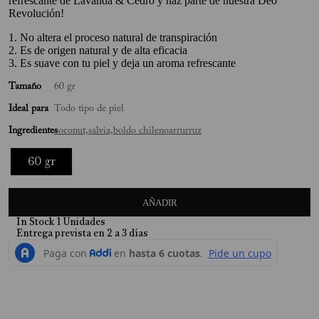
refrescante de Lavanda & Cedro y haz parte de nuestra Deo
Revolución!
10
.
Mimosa
1. No altera el proceso natural de transpiración
2. Es de origen natural y de alta eficacia
3. Es suave con tu piel y deja un aroma refrescante
Tamaño
60 gr
Ideal para
Todo tipo de piel
Ingredientes
coconut,
salvia,
boldo chileno
arrurruz
60 gr
AÑADIR
In Stock
1
Unidades