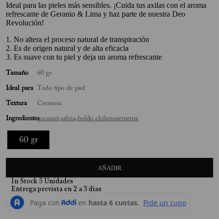
Ideal para las pieles más sensibles. ¡Cuida tus axilas con el aroma
10
.
Mimosa
refrescante de Geranio & Lima y haz parte de nuestra Deo
Revolución!
1. No altera el proceso natural de transpiración
2. Es de origen natural y de alta eficacia
3. Es suave con tu piel y deja un aroma refrescante
Tamaño
60 gr
Ideal para
Todo tipo de piel
Textura
Cremosa
Ingredientes
coconut,
salvia,
boldo chileno
arrurruz
60 gr
AÑADIR
In Stock
5
Unidades