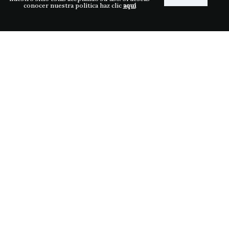
conocer nuestra política haz clic
aquí
Descubre LDS
Nuestras tiendas
Términos y condiciones
Síguenos
Medios de pago