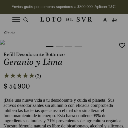
Términos más buscados
1
.
Vela
Refill Desodorante Botánico
2
.
Labios
Geranio y Lima
3
.
Jabon
★
★
★
★
★
4
.
Velas
(
2
)
5
.
$
54
Aceite
.
900
6
.
Kits
¡Dale una nueva vida a tu desodorante y cuida el planeta! Sus
7
.
Jabón Cuerpo
activos desodorizantes sin aluminio con eficacia comprobada
inhiben las bacterias que causan el mal olor sin alterar el
8
.
Desodorante
funcionamiento de tu cuerpo. Esta barra contiene 99% de
ingredientes naturales y 71% provenientes de agricultura orgánica.
9
.
Tonka
Nuestra fórmula natural es libre de bicarbonato, alcohol y siliconas,