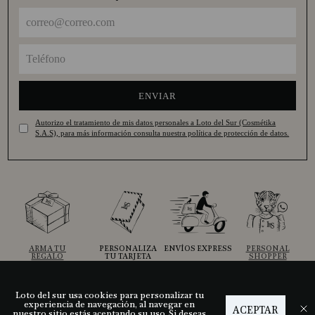
ENVIAR
Autorizo el tratamiento de mis datos personales a Loto del Sur (Cosmétika
S.A.S), para más información consulta nuestra política de protección de datos.
ARMA TU
PERSONALIZA
ENVÍOS EXPRESS
PERSONAL
REGALO
TU TARJETA
SHOPPER
Loto del sur usa cookies para personalizar tu
experiencia de navegación, al navegar en
ACEPTAR
Ayuda
nuestro sitio estás aceptando su uso. Si deseas