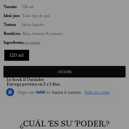
10
.
Jabon Liquido
Tamaño
120 ml
Ideal para
Todo tipo de piel
Textura
Jabón liquido
Beneficios
Alisa, ilumina & renueva
Ingredientes
açaí,
papaya
120 ml
AÑADIR
In Stock
11
Unidades
¿CUÁL ES SU PODER?