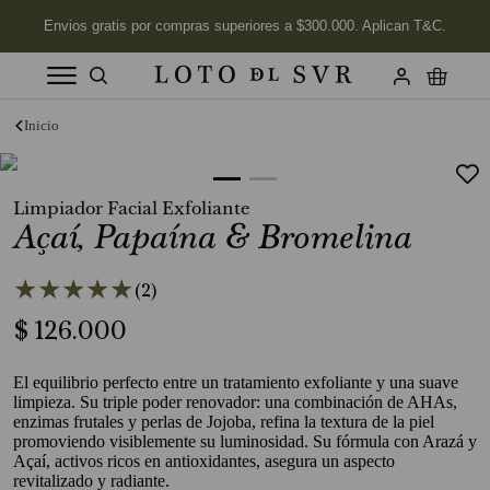
Términos más buscados
1
.
Vela
Limpiador Facial Exfoliante
2
.
Labios
Açaí, Papaína & Bromelina
3
.
Jabon
★
★
★
★
★
4
.
Velas
(
2
)
5
.
$
126
Aceite
.
000
6
.
Kits
El equilibrio perfecto entre un tratamiento exfoliante y una suave
7
.
Jabón Cuerpo
limpieza. Su triple poder renovador: una combinación de AHAs,
enzimas frutales y perlas de Jojoba, refina la textura de la piel
8
.
Desodorante
promoviendo visiblemente su luminosidad. Su fórmula con Arazá y
Açaí, activos ricos en antioxidantes, asegura un aspecto
9
.
Mimosa
revitalizado y radiante.