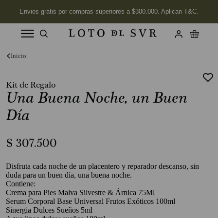
Términos más buscados
1
.
Vela
Kit de Regalo
2
.
Una Buena Noche, un Buen
Jabon
3
.
Labios
Día
4
.
Velas
$
307
.
500
5
.
Aceite
6
.
Kits
Disfruta cada noche de un placentero y reparador descanso, sin
duda para un buen día, una buena noche.
7
.
Jabón Cuerpo
Contiene:
Crema para Pies Malva Silvestre & Árnica 75Ml
8
.
Desodorante
Serum Corporal Base Universal Frutos Exóticos 100ml
Sinergia Dulces Sueños 5ml
9
.
Mimosa