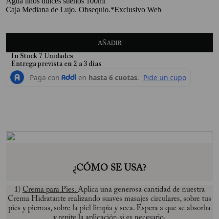
Agua linos dulces sueños 100ml
Caja Mediana de Lujo. Obsequio.*Exclusivo Web
10
.
Perfume
AÑADIR
In Stock
7
Unidades
¿CÓMO SE USA?
1)
Crema para Pies.
Aplica una generosa cantidad de nuestra
Crema Hidratante realizando suaves masajes circulares, sobre tus
pies y piernas, sobre la piel limpia y seca. Espera a que se absorba
y repite la aplicación si es necesario.