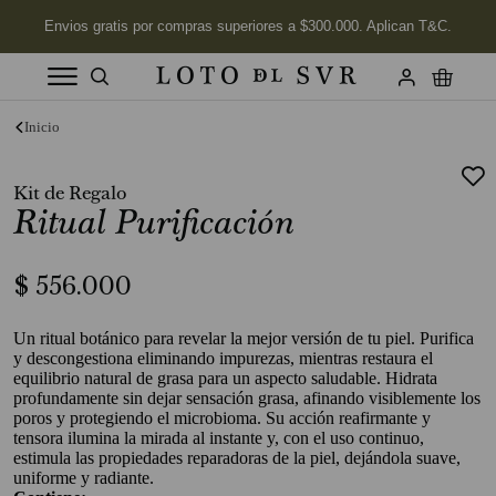
Términos más buscados
1
.
Vela
Kit de Regalo
2
.
Ritual Purificación
Labios
3
.
Jabon
$
556
.
000
4
.
Velas
5
.
Aceite
Un ritual botánico para revelar la mejor versión de tu piel. Purifica
y descongestiona eliminando impurezas, mientras restaura el
6
.
Kits
equilibrio natural de grasa para un aspecto saludable. Hidrata
profundamente sin dejar sensación grasa, afinando visiblemente los
7
.
Jabón Cuerpo
poros y protegiendo el microbioma. Su acción reafirmante y
tensora ilumina la mirada al instante y, con el uso continuo,
8
.
Desodorante
estimula las propiedades reparadoras de la piel, dejándola suave,
uniforme y radiante.
9
.
Tonka