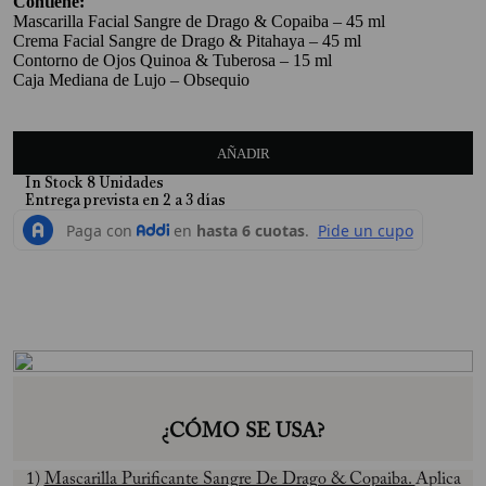
Contiene:
Mascarilla Facial Sangre de Drago & Copaiba – 45 ml
10
.
Mimosa
Crema Facial Sangre de Drago & Pitahaya – 45 ml
Contorno de Ojos Quinoa & Tuberosa – 15 ml
Caja Mediana de Lujo – Obsequio
AÑADIR
In Stock
8
Unidades
¿CÓMO SE USA?
1)
Mascarilla Purificante Sangre De Drago & Copaiba.
Aplica