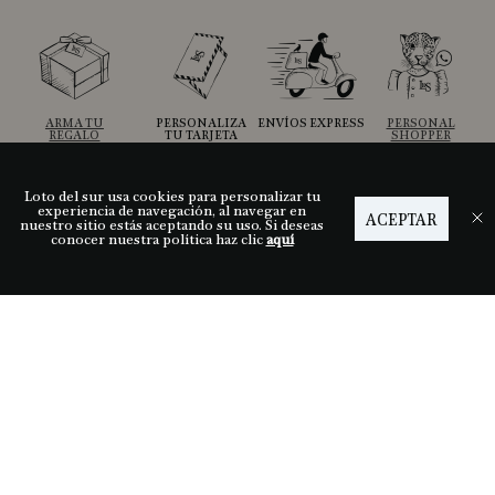
ARMA TU
PERSONALIZA
ENVÍOS EXPRESS
PERSONAL
REGALO
TU TARJETA
SHOPPER
Loto del sur usa cookies para personalizar tu
experiencia de navegación, al navegar en
ACEPTAR
Ayuda
nuestro sitio estás aceptando su uso. Si deseas
conocer nuestra política haz clic
aquí
Descubre LDS
Nuestras tiendas
Términos y condiciones
Síguenos
Medios de pago