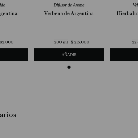
ido
Difusor de Aroma
Ve
rgentina
Verbena de Argentina
Hierbalu
82
.
000
$
215
.
000
200 ml
22 
R
AÑADIR
arios