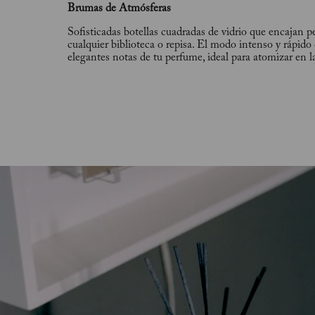
Brumas de Atmósferas
Sofisticadas botellas cuadradas de vidrio que encajan 
cualquier biblioteca o repisa. El modo intenso y rápido 
elegantes notas de tu perfume, ideal para atomizar en l
de salir de casa, cierra las puertas y deja que tu perfum
a tu regreso.?
Velas Artesanales
Románticas, cálidas y efectivas, nuestras Velas Artesan
manos con la perfecta mezcla de ceras para garantizar l
experiencia olfativa, harán más acogedores tus espacio
Velas Artesanales y disfruta de la delicada llama en co
y amigos o en momento de recogimiento y calma cont