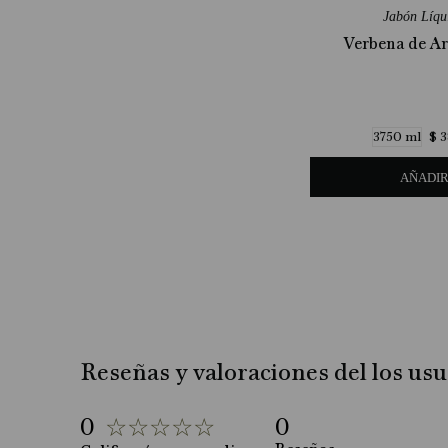
Jabón Líqu
Verbena de A
$
3
3750 ml
AÑADI
Reseñas y valoraciones del los usu
0
☆
☆
☆
☆
☆
0