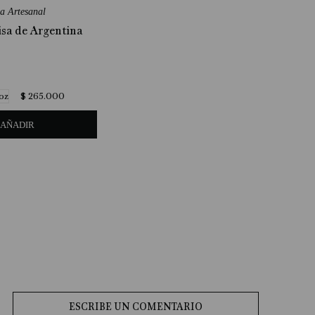
la Artesanal
isa de Argentina
$
265
.
000
oz
AÑADIR