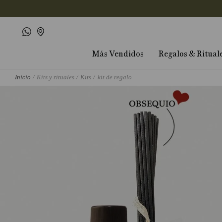
Más Vendidos
Regalos & Ritual
Kits y rituales
Kits
kit de regalo