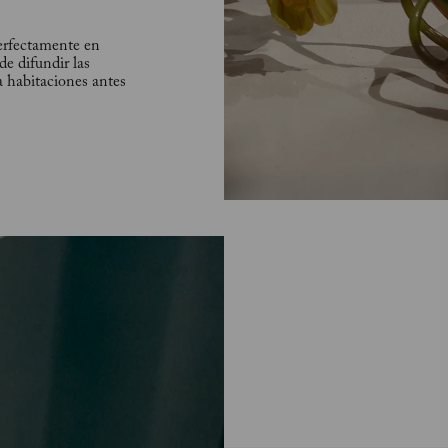
perfectamente en
de difundir las
a habitaciones antes
e te de la bienvenida
ales hechas a
a más alta
s. Enciende nuestras
mpañía de tu familia
igo mismo.