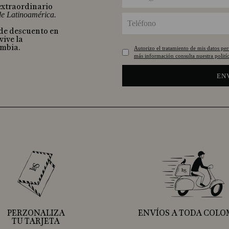
extraordinario
 de Latinoamérica.
 de descuento en
vive la
ombia.
Autorizo el tratamiento de mis datos pe
más información consulta nuestra politíc
EN
PERZONALIZA
ENVÍOS A TODA COLO
TU TARJETA