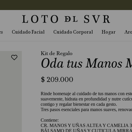
es
Cuidado Facial
Cuidado Corporal
Hogar
Ar
Kit de Regalo
Oda tus Manos 
$
209
.
000
Rinde homenaje al cuidado de tus manos con este 
suavemente, hidrata en profundidad y nutre cutícul
contigo y regalar bienestar en cada gesto.
Tres pasos esenciales para manos suaves, renovad
Contiene:
CR. MANOS Y UÑAS ALTEA Y CAMELIA 3
BÁLSAMO DE UÑAS Y CUTICULA MIRRA