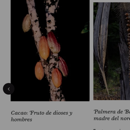
Palmera de Ba
Cacao: Fruto de dioses y
madre del nor
hombres