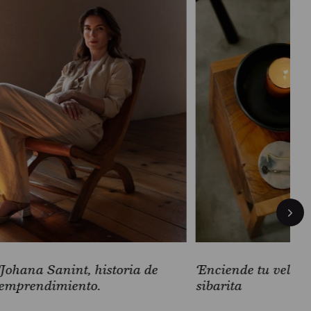
Johana Sanint, historia de
Enciende tu vela 
emprendimiento.
sibarita