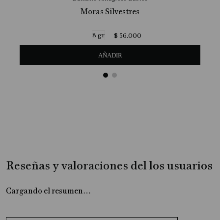
Moras Silvestres
8 gr
$
56
.
000
AÑADIR
Reseñas y valoraciones del los usuarios
Cargando el resumen…