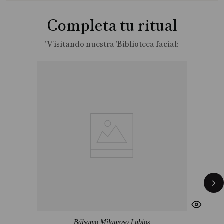
Completa tu ritual
dos
Bálsamo Milagroso Labios