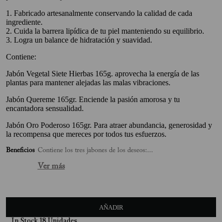
10
.
Mimosa
1. Fabricado artesanalmente conservando la calidad de cada
ingrediente.
2. Cuida la barrera lipídica de tu piel manteniendo su equilibrio.
3. Logra un balance de hidratación y suavidad.
Contiene:
Jabón Vegetal Siete Hierbas 165g. aprovecha la energía de las
plantas para mantener alejadas las malas vibraciones.
Jabón Quereme 165gr. Enciende la pasión amorosa y tu
encantadora sensualidad.
Jabón Oro Poderoso 165gr. Para atraer abundancia, generosidad y
la recompensa que mereces por todos tus esfuerzos.
Beneficios
Contiene los tres jabones de los deseos:...
Ver más
AÑADIR
In Stock
18
Unidades