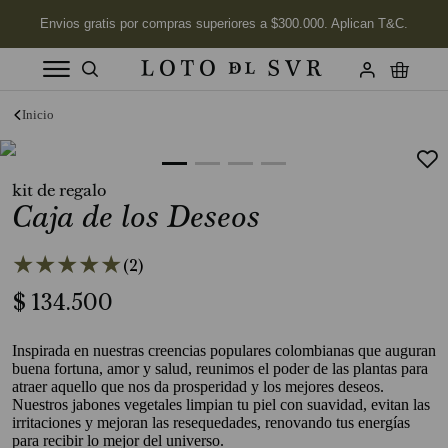
Términos más buscados
1
.
Vela
kit de regalo
2
.
Labios
Caja de los Deseos
3
.
Jabon
★
★
★
★
★
4
.
Velas
(
2
)
5
.
$
134
Aceite
.
500
6
.
Kits
Inspirada en nuestras creencias populares colombianas que auguran
7
.
Jabón Cuerpo
buena fortuna, amor y salud, reunimos el poder de las plantas para
atraer aquello que nos da prosperidad y los mejores deseos.
8
.
Desodorante
Nuestros jabones vegetales limpian tu piel con suavidad, evitan las
irritaciones y mejoran las resequedades, renovando tus energías
9
.
Tonka
para recibir lo mejor del universo.