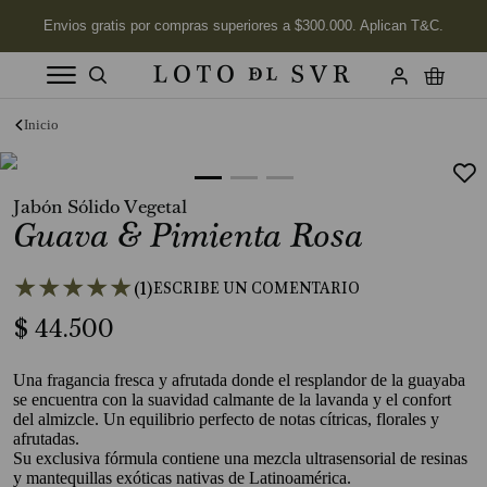
Términos más buscados
1
.
Vela
Jabón Sólido Vegetal
2
.
Labios
Guava & Pimienta Rosa
3
.
Jabon
★
★
★
★
★
4
.
Velas
(
1
)
5
.
$
44
Aceite
.
500
6
.
Kits
Una fragancia fresca y afrutada donde el resplandor de la guayaba
7
.
Jabón Cuerpo
se encuentra con la suavidad calmante de la lavanda y el confort
del almizcle. Un equilibrio perfecto de notas cítricas, florales y
8
.
Desodorante
afrutadas.
Su exclusiva fórmula contiene una mezcla ultrasensorial de resinas
9
.
Mimosa
y mantequillas exóticas nativas de Latinoamérica.