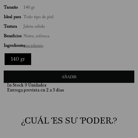
10
.
Jabon Liquido
Tamaño
140 gr
Ideal para
Todo tipo de piel
Textura
Jabón sólido
Beneficios
Nutre, refresca
Ingredientes
macadamia,
140 gr
AÑADIR
In Stock
9
Unidades
¿CUÁL ES SU PODER?