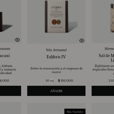
ratante
Merme
Vela Artesanal
acaxi
Sal de 
Exlibris IV
L
, hidrata
Exfoliante un
Sobre la renovación y el empezar de
 y restaura
tropicales lle
nuevo
asticidad
4
.
000
$
116
.
000
10 oz
230
AÑADIR
Más Vendidos