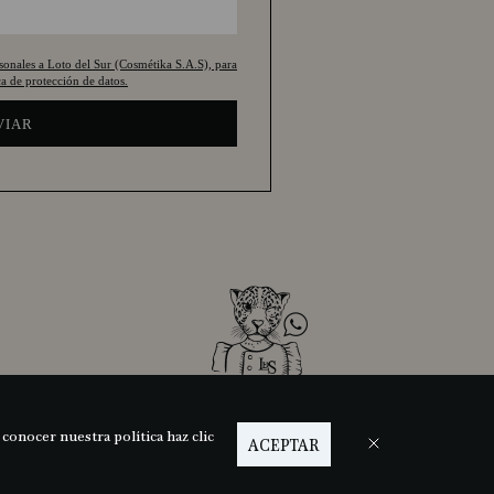
rsonales a Loto del Sur (Cosmétika S.A.S), para
a de protección de datos.
VIAR
MBIA
PERSONAL SHOPPER
 conocer nuestra política haz clic
ACEPTAR