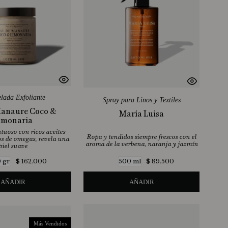
lada Exfoliante
Spray para Linos y Textiles
Manaure Coco &
María Luisa
imonaria
tuoso con ricos aceites
Ropa y tendidos siempre frescos con el
nos de omegas, revela una
aroma de la verbena, naranja y jazmín
piel suave
$
162
.
000
$
89
.
500
 gr
500 ml
AÑADIR
AÑADIR
Más Vendidos