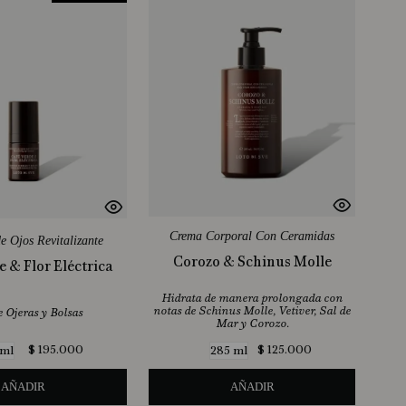
Crema Corporal Con Ceramidas
e Ojos Revitalizante
Corozo & Schinus Molle
 & Flor Eléctrica
Hidrata de manera prolongada con
notas de Schinus Molle, Vetiver, Sal de
 Ojeras y Bolsas
Mar y Corozo.
$
195
.
000
$
125
.
000
 ml
285 ml
AÑADIR
AÑADIR