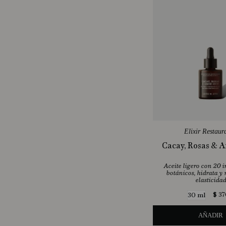
Elixir Restaur
Cacay, Rosas & 
Aceite ligero con 20 
botánicos, hidrata y 
elasticidad
$
37
30 ml
AÑADIR