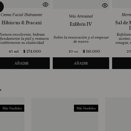
Crema Facial Hidratante
Merme
Vela Artesanal
Hibiscus & Pracaxi
Sal de
Exlibris IV
Textura envolvente, hidrata
Exfolian
Sobre la renovación y el empezar
fundamente la piel y restaura
aceites 
de nuevo
visiblemente su elasticidad
omegas, r
$
274
.
000
$
116
.
000
45 ml
10 oz
23
AÑADIR
AÑADIR
s
Más Vendidos
Más Vendidos