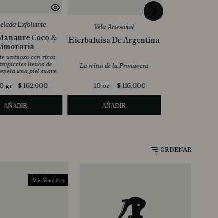
lada Exfoliante
Vela Artesanal
 Manaure Coco &
Hierbaluisa De Argentina
Limonaria
te untuoso con ricos
tropicales llenos de
La reina de la Primavera
evela una piel suave
$
162
.
000
$
116
.
000
0 gr
10 oz
AÑADIR
AÑADIR
Más Vendidos