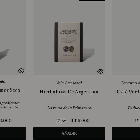
ador
Vela Artesanal
Contorno d
Amor Seco
Hierbaluisa De Argentina
Café Verde
ingredientes
restaura la
La reina de la Primavera
Reduce
0
.
000
$
116
.
000
10 oz
15
AÑADIR