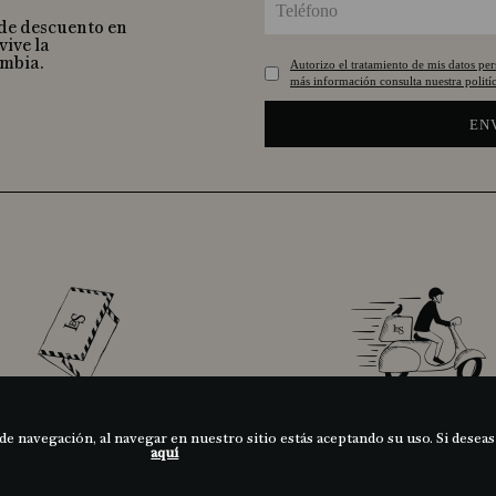
 de descuento en
vive la
ombia.
Autorizo el tratamiento de mis datos pe
más información consulta nuestra politíc
EN
PERZONALIZA
ENVÍOS A TODA COLO
TU TARJETA
de navegación, al navegar en nuestro sitio estás aceptando su uso. Si deseas
aquí