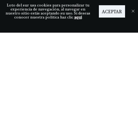
Loto del sur usa cookies para personalizar tu
Ayuda
experiencia de navegación, al navegar en
ACEPTAR
nuestro sitio estás aceptando su uso. Si deseas
conocer nuestra política haz clic
aquí
Descubre LDS
Nuestras tiendas
Términos y condiciones
Síguenos
Medios de pago