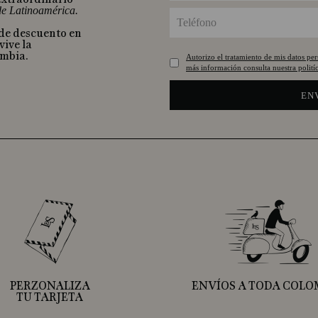
 de Latinoamérica.
 de descuento en
vive la
ombia.
Autorizo el tratamiento de mis datos pe
más información consulta nuestra politíc
EN
PERZONALIZA
ENVÍOS A TODA COLO
TU TARJETA