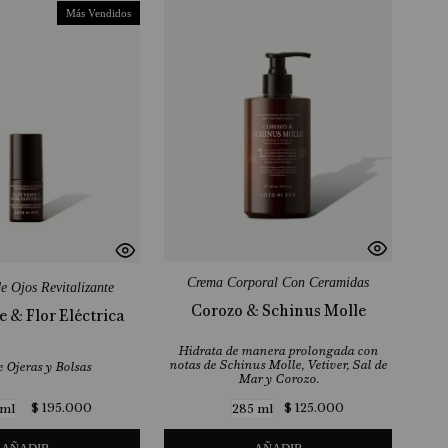
Más Vendidos
Crema Corporal Con Ceramidas
e Ojos Revitalizante
Corozo & Schinus Molle
 & Flor Eléctrica
Hidrata de manera prolongada con
notas de Schinus Molle, Vetiver, Sal de
 Ojeras y Bolsas
Mar y Corozo.
$
195
.
000
$
125
.
000
 ml
285 ml