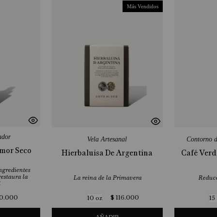
Más Vendidos
ador
Vela Artesanal
Contorno d
Amor Seco
Hierbaluisa De Argentina
Café Verde
ingredientes
restaura la
La reina de la Primavera
Reduce
0
.
000
$
116
.
000
10 oz
15