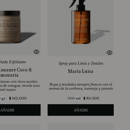
lada Exfoliante
Spray para Linos y Textiles
Manaure Coco &
María Luisa
imonaria
tuoso con ricos aceites
Ropa y tendidos siempre frescos con el
nos de omegas, revela una
aroma de la verbena, naranja y jazmín
piel suave
$
162
.
000
$
89
.
500
 gr
500 ml
AÑADIR
AÑADIR