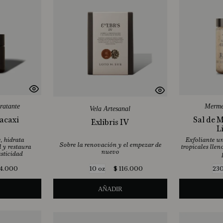
ratante
Merme
Vela Artesanal
acaxi
Sal de 
Exlibris IV
L
, hidrata
Exfoliante un
Sobre la renovación y el empezar de
 y restaura
tropicales lle
nuevo
asticidad
4
.
000
$
116
.
000
10 oz
230
AÑADIR