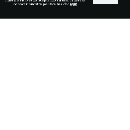
nuestro sitio estás aceptando su uso. Si deseas
conocer nuestra política haz clic
aquí
Descubre LDS
Nuestras tiendas
Términos y condiciones
Síguenos
Medios de pago