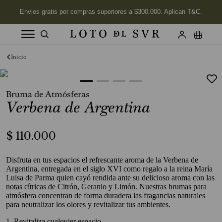
Términos más buscados
1
.
Vela
Bruma de Atmósferas
2
.
Labios
Verbena de Argentina
3
.
Jabon
4
.
Velas
$
110
.
000
5
.
Aceite
Disfruta en tus espacios el refrescante aroma de la Verbena de
6
.
Kits
Argentina, entregada en el siglo XVI como regalo a la reina María
Luisa de Parma quien cayó rendida ante su delicioso aroma con las
7
.
Jabón Cuerpo
notas cítricas de Citrón, Geranio y Limón. Nuestras brumas para
atmósfera concentran de forma duradera las fragancias naturales
8
.
Desodorante
para neutralizar los olores y revitalizar tus ambientes.
9
.
Mimosa
1. Revitaliza cualquier espacio