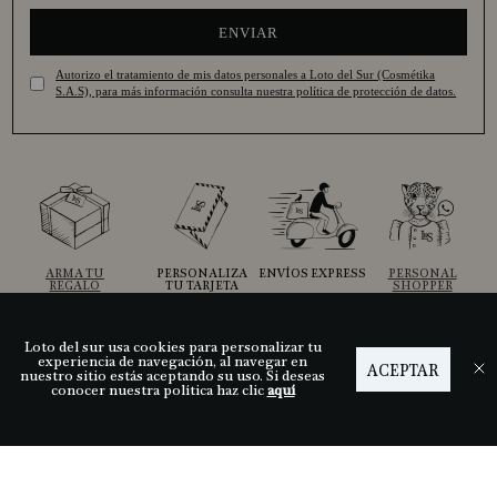
ENVIAR
Autorizo el tratamiento de mis datos personales a Loto del Sur (Cosmétika
S.A.S), para más información consulta nuestra política de protección de datos.
ARMA TU
PERSONALIZA
ENVÍOS EXPRESS
PERSONAL
REGALO
TU TARJETA
SHOPPER
Loto del sur usa cookies para personalizar tu
experiencia de navegación, al navegar en
ACEPTAR
Ayuda
nuestro sitio estás aceptando su uso. Si deseas
conocer nuestra política haz clic
aquí
Descubre LDS
Nuestras tiendas
Términos y condiciones