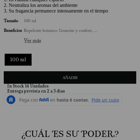
2. Neutraliza los aromas del ambiente
10
.
Jabon Liquido
3. Su fragancia permanece intensamente en el tiempo
Tamaño
100 ml
Beneficios
Repelente botanico 1ienestar y confort, ...
Ver más
100 ml
AÑADIR
In Stock
14
Unidades
¿CUÁL ES SU PODER?