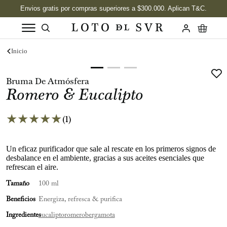
Términos más buscados
1
.
Vela
Bruma De Atmósfera
Romero & Eucalipto
2
.
Labios
3
.
Jabon
★
★
★
★
★
(
1
)
4
.
Velas
Un eficaz purificador que sale al rescate en los primeros signos de
5
.
Aceite
desbalance en el ambiente, gracias a sus aceites esenciales que
refrescan el aire.
6
.
Kits
Tamaño
100 ml
7
.
Jabón Cuerpo
Beneficios
Energiza, refresca & purifica
8
.
Desodorante
Ingredientes
eucalipto
romero
bergamota
9
.
Tonka