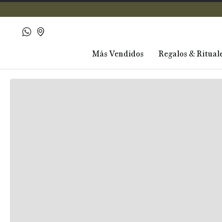
Más Vendidos
Regalos & Ritual
Reseñas y valoraciones del los usu
Cargando el resumen…