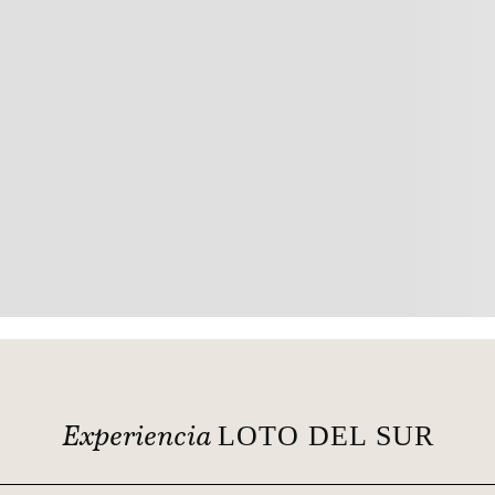
este amazónico
Lectura de 5min
Biodiversidad Andina; Palma de
sú; Palma madre
cera; Conservación ecológica
Experiencia
LOTO DEL SUR