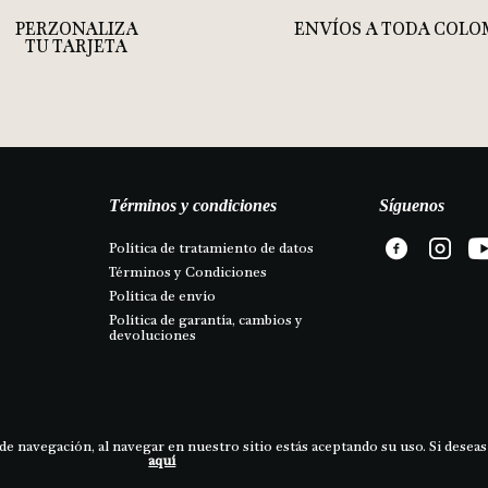
PERZONALIZA
ENVÍOS A TODA COLO
TU TARJETA
Términos y condiciones
Síguenos
Política de tratamiento de datos
Términos y Condiciones
Política de envío
Política de garantía, cambios y 
devoluciones
de navegación, al navegar en nuestro sitio estás aceptando su uso. Si deseas
aquí
HOS RESERVADOS | COSMETIKA S.A | NIT. 830.137.660-1 | Cra 7 # 180 - 75 Módulo 4 -