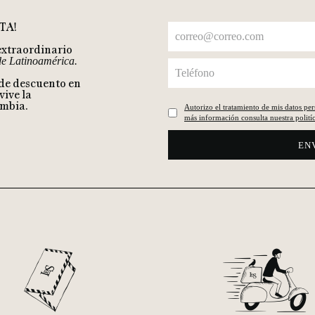
TA!
extraordinario
 de Latinoamérica.
 de descuento en
vive la
ombia.
Autorizo el tratamiento de mis datos pe
más información consulta nuestra politíc
EN