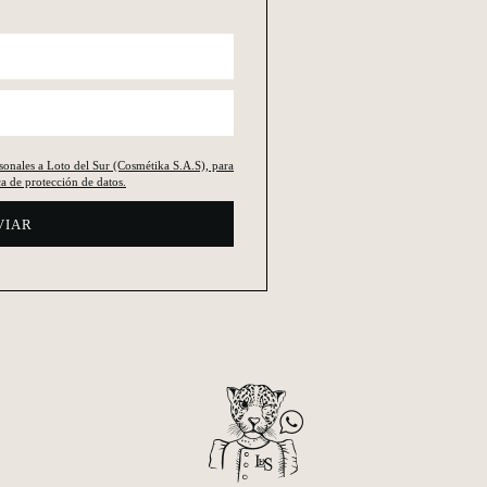
rsonales a Loto del Sur (Cosmétika S.A.S), para
a de protección de datos.
VIAR