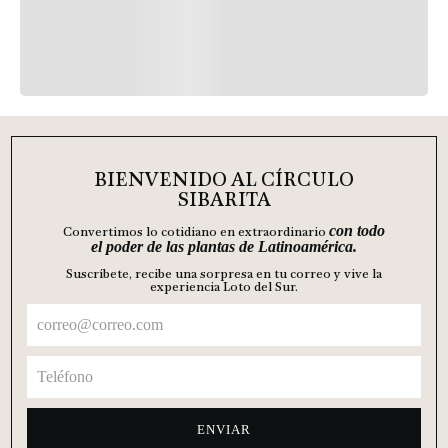
Cacao: Fruto de dioses y
madre del nores
hombres
Lectura 3 mins
Lectura 3 mins
Palmera de babasú
Cacao; Fruto de dioses; Origen
al
Amazónico
BIENVENIDO AL CÍRCULO
SIBARITA
con todo
Convertimos lo cotidiano en extraordinario
el poder de las plantas de Latinoamérica.
Suscríbete, recibe una sorpresa en tu correo y vive la
experiencia Loto del Sur.
ENVIAR