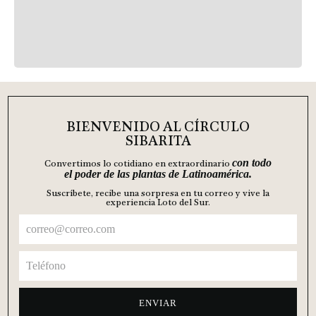
madre del nores
Lectura 3 mins
Palmera de babasú
al
BIENVENIDO AL CÍRCULO
SIBARITA
con todo
Convertimos lo cotidiano en extraordinario
el poder de las plantas de Latinoamérica.
Suscríbete, recibe una sorpresa en tu correo y vive la
experiencia Loto del Sur.
ENVIAR