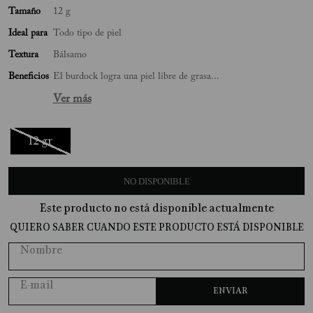
Tamaño
12 g
10
.
Perfume
Ideal para
Todo tipo de piel
Textura
Bálsamo
Beneficios
El burdock logra una piel libre de grasa...
Ver más
12 gr
NO DISPONIBLE
Este producto no está disponible actualmente
QUIERO SABER CUANDO ESTE PRODUCTO ESTÁ DISPONIBLE
ENVIAR