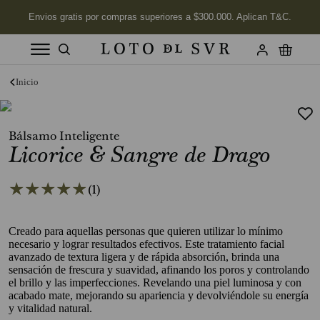
Términos más buscados
1
.
Vela
Bálsamo Inteligente
2
.
Jabon
Licorice & Sangre de Drago
3
.
Labios
★
★
★
★
★
4
.
Velas
(
1
)
5
.
Aceite
Creado para aquellas personas que quieren utilizar lo mínimo
6
.
Kits
necesario y lograr resultados efectivos. Este tratamiento facial
avanzado de textura ligera y de rápida absorción, brinda una
7
.
Jabón Cuerpo
sensación de frescura y suavidad, afinando los poros y controlando
el brillo y las imperfecciones. Revelando una piel luminosa y con
8
.
Desodorante
acabado mate, mejorando su apariencia y devolviéndole su energía
y vitalidad natural.
9
.
Verbena