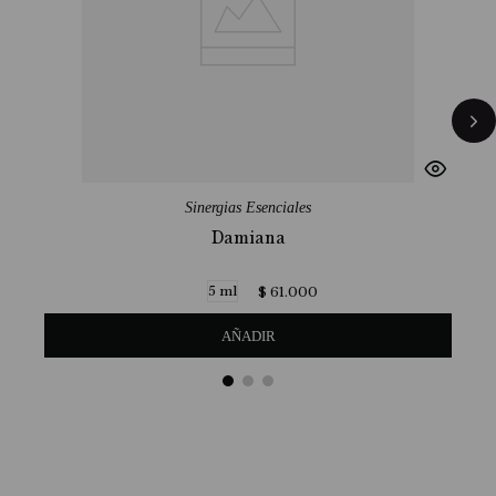
Sinergias Esenciales
Damiana
5 ml
$
61
.
000
AÑADIR