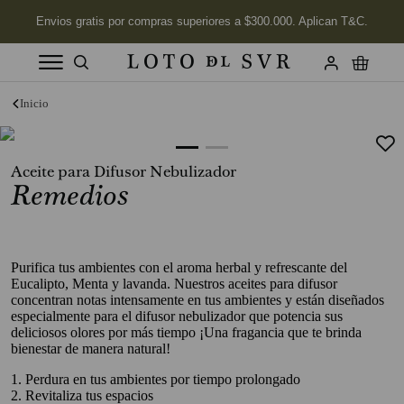
Términos más buscados
1
.
Vela
Aceite para Difusor Nebulizador
2
.
Jabon
Remedios
3
.
Labios
4
.
Velas
5
.
Purifica tus ambientes con el aroma herbal y refrescante del
Aceite
Eucalipto, Menta y lavanda. Nuestros aceites para difusor
6
.
Kits
concentran notas intensamente en tus ambientes y están diseñados
especialmente para el difusor nebulizador que potencia sus
7
.
Jabón Cuerpo
deliciosos olores por más tiempo ¡Una fragancia que te brinda
bienestar de manera natural!
8
.
Desodorante
1. Perdura en tus ambientes por tiempo prolongado
9
.
Mimosa
2. Revitaliza tus espacios