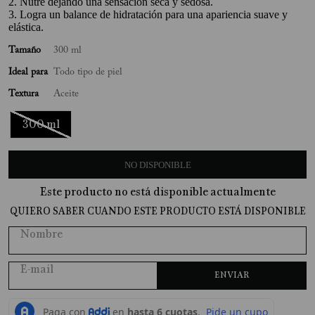
2. Nutre dejando una sensación seca y sedosa.
3. Logra un balance de hidratación para una apariencia suave y
10
.
Perfume
elástica.
Tamaño
300 ml
Ideal para
Todo tipo de piel
Textura
Aceite
300 ml
NO DISPONIBLE
Este producto no está disponible actualmente
QUIERO SABER CUANDO ESTE PRODUCTO ESTÁ DISPONIBLE
ENVIAR