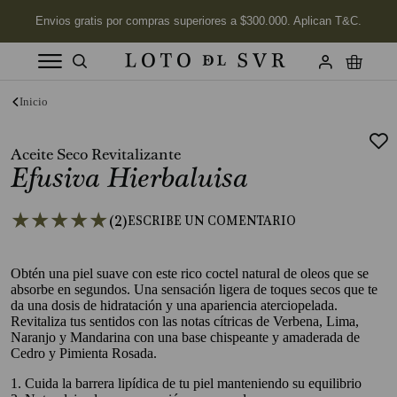
Términos más buscados
1
.
Vela
Aceite Seco Revitalizante
2
.
Efusiva Hierbaluisa
Jabon
3
.
Labios
★
★
★
★
★
(
2
)
4
.
Velas
5
.
Aceite
Obtén una piel suave con este rico coctel natural de oleos que se
absorbe en segundos. Una sensación ligera de toques secos que te
6
.
Kits
da una dosis de hidratación y una apariencia aterciopelada.
Revitaliza tus sentidos con las notas cítricas de Verbena, Lima,
7
.
Jabón Cuerpo
Naranjo y Mandarina con una base chispeante y amaderada de
Cedro y Pimienta Rosada.
8
.
Desodorante
1. Cuida la barrera lipídica de tu piel manteniendo su equilibrio
9
.
Mimosa