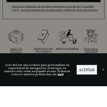
Autorizo el tratamiento de mis datos personales a Loto del Sur (Cosmétika
S.A.S), para más información consulta nuestra política de protección de datos.
ARMA TU
PERSONALIZA
ENVÍOS EXPRESS
PERSONAL
REGALO
TU TARJETA
SHOPPER
Loto del sur usa cookies para personalizar tu
experiencia de navegación, al navegar en
ACEPTAR
Ayuda
nuestro sitio estás aceptando su uso. Si deseas
conocer nuestra política haz clic
aquí
Descubre LDS
Nuestras tiendas
Términos y condiciones
Síguenos